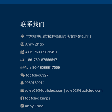
联系我们

广东省中山市横栏镇四沙庆龙路5号北门

Anny Zhao

+ 86-760-89856491

+ 86-760-87556547


/
+ 86-18088847569

factoled0327
2260162214

sales01@factoled.com
| sale02@factoled.com


factoled lamps

Anny Zhao