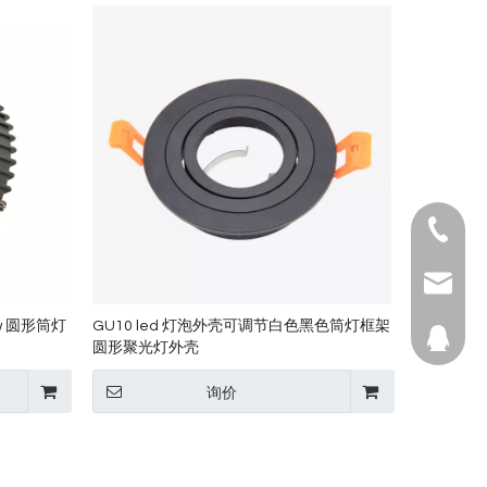
电话：18
邮箱：inf
0w 圆形筒灯
GU10 led 灯泡外壳可调节白色黑色筒灯框架
QQ：226
圆形聚光灯外壳
询价