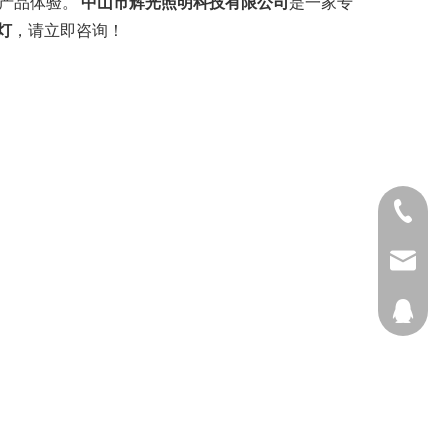
的产品体验。
中山市辉光照明科技有限公司
是一家专
射灯
，请立即咨询！
电话：18
邮箱：inf
QQ：226