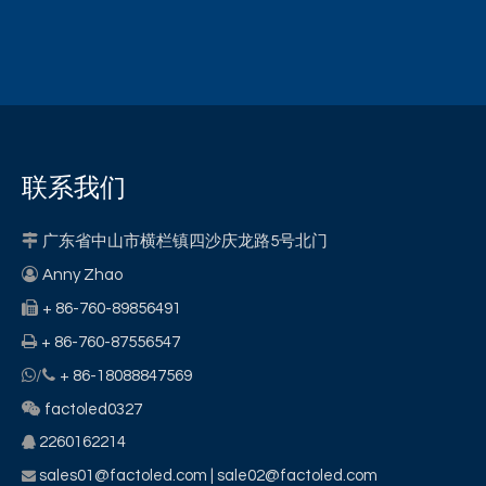
联系我们

广东省中山市横栏镇四沙庆龙路5号北门

Anny Zhao

+ 86-760-89856491

+ 86-760-87556547


/
+ 86-18088847569

factoled0327
2260162214

sales01@factoled.com
| sale02@factoled.com
