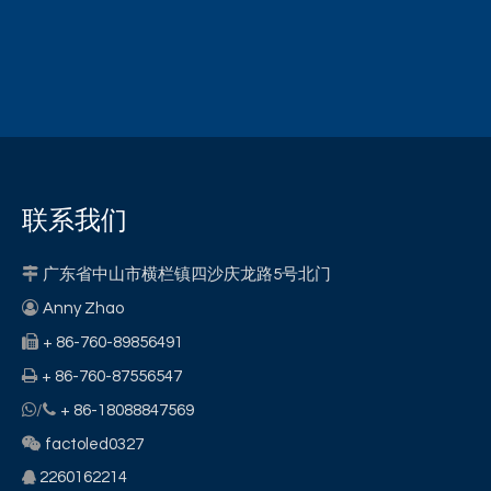
联系我们

广东省中山市横栏镇四沙庆龙路5号北门

Anny Zhao

+ 86-760-89856491

+ 86-760-87556547


/
+ 86-18088847569

factoled0327
2260162214
